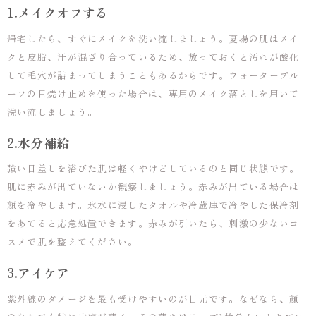
1.メイクオフする
帰宅したら、すぐにメイクを洗い流しましょう。夏場の肌はメイ
クと皮脂、汗が混ざり合っているため、放っておくと汚れが酸化
して毛穴が詰まってしまうこともあるからです。ウォータープル
ーフの日焼け止めを使った場合は、専用のメイク落としを用いて
洗い流しましょう。
2.水分補給
強い日差しを浴びた肌は軽くやけどしているのと同じ状態です。
肌に赤みが出ていないか観察しましょう。赤みが出ている場合は
顔を冷やします。氷水に浸したタオルや冷蔵庫で冷やした保冷剤
をあてると応急処置できます。赤みが引いたら、刺激の少ないコ
スメで肌を整えてください。
3.アイケア
紫外線のダメージを最も受けやすいのが目元です。なぜなら、顔