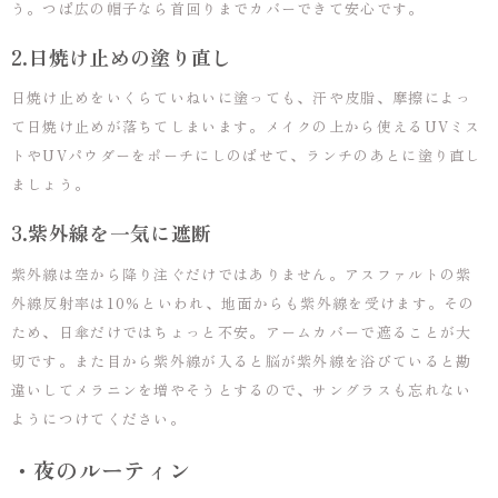
う。つば広の帽子なら首回りまでカバーできて安心です。
2.日焼け止めの塗り直し
日焼け止めをいくらていねいに塗っても、汗や皮脂、摩擦によっ
て日焼け止めが落ちてしまいます。メイクの上から使えるUVミス
トやUVパウダーをポーチにしのばせて、ランチのあとに塗り直し
ましょう。
3.紫外線を一気に遮断
紫外線は空から降り注ぐだけではありません。アスファルトの紫
外線反射率は10％といわれ、地面からも紫外線を受けます。その
ため、日傘だけではちょっと不安。アームカバーで遮ることが大
切です。また目から紫外線が入ると脳が紫外線を浴びていると勘
違いしてメラニンを増やそうとするので、サングラスも忘れない
ようにつけてください。
・夜のルーティン