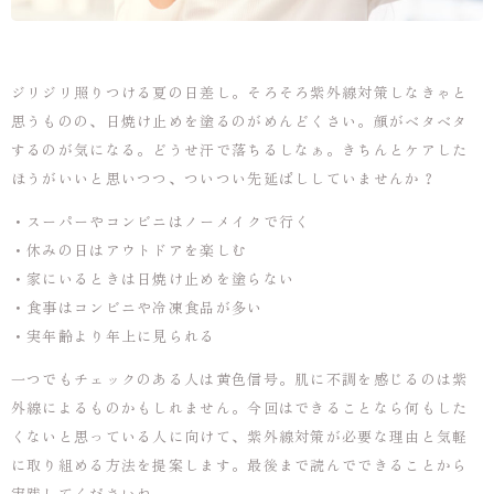
ジリジリ照りつける夏の日差し。そろそろ紫外線対策しなきゃと
思うものの、日焼け止めを塗るのがめんどくさい。顔がベタベタ
するのが気になる。どうせ汗で落ちるしなぁ。きちんとケアした
ほうがいいと思いつつ、ついつい先延ばししていませんか？
・スーパーやコンビニはノーメイクで行く
・休みの日はアウトドアを楽しむ
・家にいるときは日焼け止めを塗らない
・食事はコンビニや冷凍食品が多い
・実年齢より年上に見られる
一つでもチェックのある人は黄色信号。肌に不調を感じるのは紫
外線によるものかもしれません。今回はできることなら何もした
くないと思っている人に向けて、紫外線対策が必要な理由と気軽
に取り組める方法を提案します。最後まで読んでできることから
実践してくださいね。