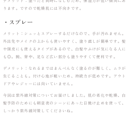
デメリット：塗ったと同時になじむため、保湿力が低い傾向にあ
ります。ですので乾燥肌には不向きです。
・スプレー
メリット：シュッとスプレーするだけなので、手が汚れません。
外出先やメイクの上からも使いやすく、塗り直しが簡単です。髪
や頭皮にも使えるタイプがあるので、白髪やふけが気になる人に
も◎。腕、背中、足など広い部分も塗りやすくて便利です。
デメリット：なれるまではまんべんなく塗るのが難しく、ムラが
生じることも。付け心地が軽いため、持続力が低めです。アウト
ドアやレジャーには向いていません。
今回は紫外線対策についてお届けしました。肌の老化や乾燥、白
髪予防のためにも朝昼夜のシーンにあった日焼け止めを使って、
しっかり紫外線対策してくださいね。