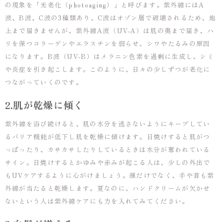
の現象を「光老化（photoaging）」と呼びます。紫外線にはA
波、B波、C波の3種類あり、C波はオゾン層で破壊されるため、地
上まで届きませんが、紫外線A波（UV-A）は肌の奥まで届き、ハ
リを保つコラーゲンやエラスチンを弱らせ、シワやたるみの原因
になります。B波（UV-B）はメラニン色素を過剰に生成し、シミ
や炎症を引き起こします。このように、日々の少しずつが老化に
つながっていくのです。
2.肌が乾燥に傾く
紫外線を浴び続けると、肌の水分を逃さないようにキープしてい
るバリア機能が低下し肌を乾燥に傾けます。日焼けすると肌がつ
っぱったり、カサカサしたりしているときは水分が奪われている
サイン。日焼けするとかゆみや赤みが起こる人は、少しの外出で
もUVケアするように心がけましょう。顔だけでなく、手や首も紫
外線が当たると乾燥します。夏なのに、ハンドクリームが欠かせ
ないという人は紫外線ケアにも力を入れてみてください。