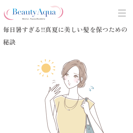
Skip
to
the
content
毎日暑すぎる!!真夏に美しい髪を保つための
秘訣