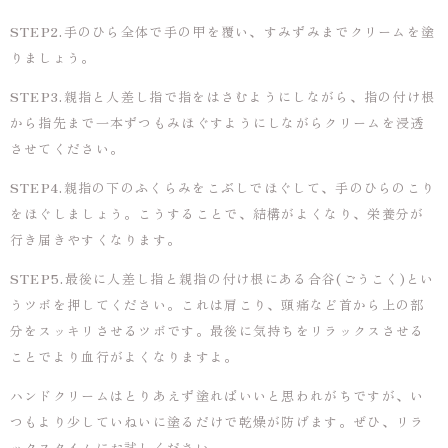
STEP2.
手のひら全体で手の甲を覆い、すみずみまでクリームを塗
りましょう。
STEP3.
親指と人差し指で指をはさむようにしながら、指の付け根
から指先まで一本ずつもみほぐすようにしながらクリームを浸透
させてください。
STEP4.
親指の下のふくらみをこぶしでほぐして、手のひらのこり
をほぐしましょう。こうすることで、結構がよくなり、栄養分が
行き届きやすくなります。
STEP5.
最後に人差し指と親指の付け根にある合谷(ごうこく)とい
うツボを押してください。これは肩こり、頭痛など首から上の部
分をスッキリさせるツボです。最後に気持ちをリラックスさせる
ことでより血行がよくなりますよ。
ハンドクリームはとりあえず塗ればいいと思われがちですが、い
つもより少していねいに塗るだけで乾燥が防げます。ぜひ、リラ
ックスタイムにお試しください。