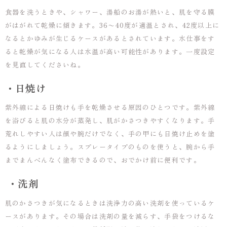
食器を洗うときや、シャワー、湯船のお湯が熱いと、肌を守る膜
がはがれて乾燥に傾きます。36〜40度が適温とされ、42度以上に
なるとかゆみが生じるケースがあるとされています。水仕事をす
ると乾燥が気になる人は水温が高い可能性があります。一度設定
を見直してくださいね。
・日焼け
紫外線による日焼けも手を乾燥させる原因のひとつです。紫外線
を浴びると肌の水分が蒸発し、肌がかさつきやすくなります。手
荒れしやすい人は顔や腕だけでなく、手の甲にも日焼け止めを塗
るようにしましょう。スプレータイプのものを使うと、腕から手
までまんべんなく塗布できるので、おでかけ前に便利です。
・洗剤
肌のかさつきが気になるときは洗浄力の高い洗剤を使っているケ
ースがあります。その場合は洗剤の量を減らす、手袋をつけるな